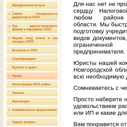
Для нас нет не пр
Юридические услуги
сердцу Налогов
Смена генерального
любом районе 
директора в ООО
области. Мы быст
Как зарегистрировать
фирму и оформить ООО
подготовку учреди
видов документов
Фирма «под ключ» и как
продать ООО
ограниченной 
предпринимателя.
Вступить в СРО
Сертификация
Юристы нашей ком
Бухучет и аудит
Новгородской обл
всю необходимую 
Прайс
Регистрация ООО online
Сомневаетесь с че
Законы
Просто наберите н
Квитанции
удовольствием ра
Коммерческое предложение
или ИП и какие дл
Задать вопрос
Вам понравится о